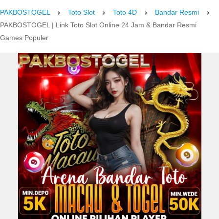
PAKBOSTOGEL
Toto Slot
Toto 4D
Bandar Resmi
PAKBOSTOGEL | Link Toto Slot Online 24 Jam & Bandar Resmi
Games Populer